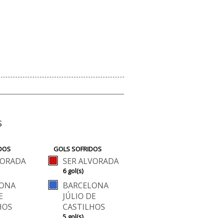
S
DOS
GOLS SOFRIDOS
VORADA
SER ALVORADA
6 gol(s)
LONA
BARCELONA
E
JÚLIO DE
HOS
CASTILHOS
5 gol(s)