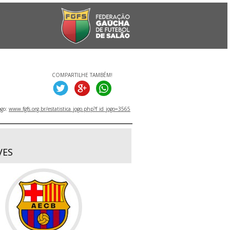
COMPARTILHE TAMBÉM!
ogo:
www.fgfs.org.br/estatistica_jogo.php?f_id_jogo=3565
VES