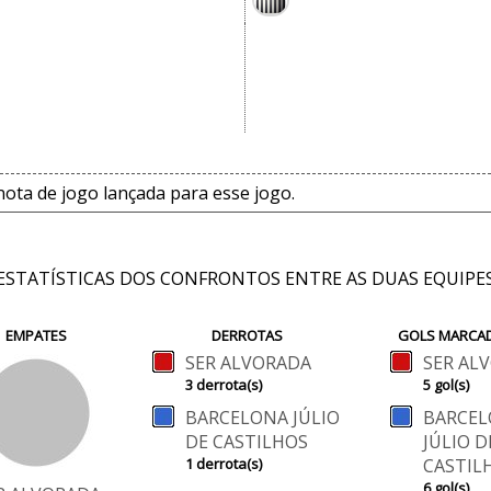
ta de jogo lançada para esse jogo.
ESTATÍSTICAS DOS CONFRONTOS ENTRE AS DUAS EQUIPE
EMPATES
DERROTAS
GOLS MARCA
SER ALVORADA
SER AL
3 derrota(s)
5 gol(s)
BARCELONA JÚLIO
BARCE
DE CASTILHOS
JÚLIO D
1 derrota(s)
CASTIL
6 gol(s)