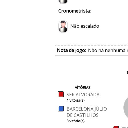
Cronometrista:
Não escalado
Nota de jogo:
Não há nenhuma no
VÍTÓRIAS
SER ALVORADA
1 vitória(s)
BARCELONA JÚLIO
DE CASTILHOS
3 vitória(s)