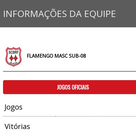
INFORMAÇÕES DA EQUIPE
FLAMENGO MASC SUB-08
JOGOS OFICIAIS
Jogos
Vitórias