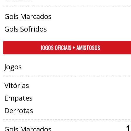
Gols Marcados
Gols Sofridos
JOGOS OFICIAIS + AMISTOSOS
Jogos
Vitórias
Empates
Derrotas
1
Gols Marcados