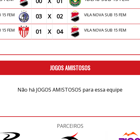
00
X
01
B 15 FEM
VILA NOVA SUB 15 FEM
03
X
02
B 15 FEM
VILA NOVA SUB 15 FEM
01
X
04
JOGOS AMISTOSOS
Não há JOGOS AMISTOSOS para essa equipe
PARCEIROS