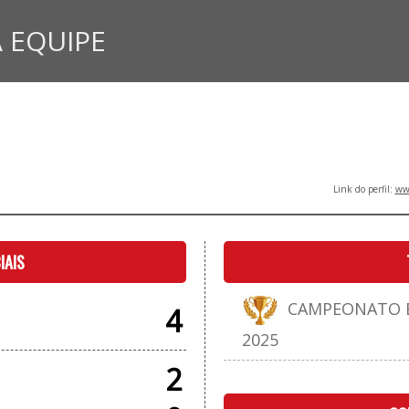
 EQUIPE
Link do perfil:
www
IAIS
CAMPEONATO E
4
2025
2