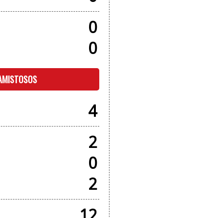
0
0
 AMISTOSOS
4
2
0
2
12