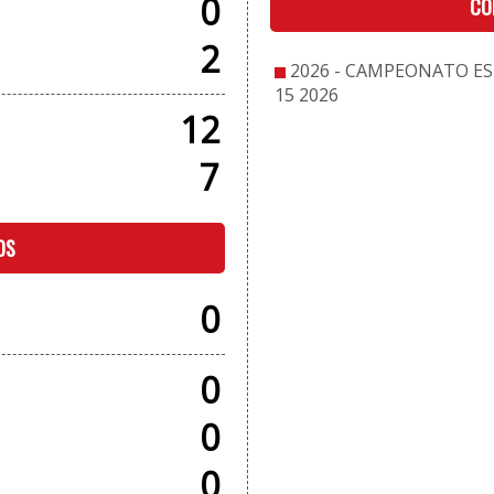
0
CO
2
2026 - CAMPEONATO E
15 2026
12
7
OS
0
0
0
0