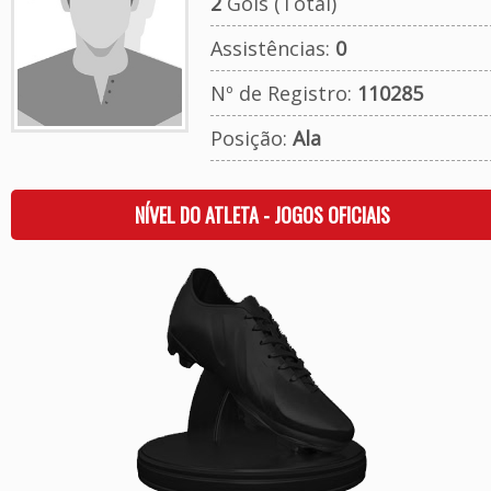
2
Gols (Total)
Assistências:
0
Nº de Registro:
110285
Posição:
Ala
NÍVEL DO ATLETA - JOGOS OFICIAIS