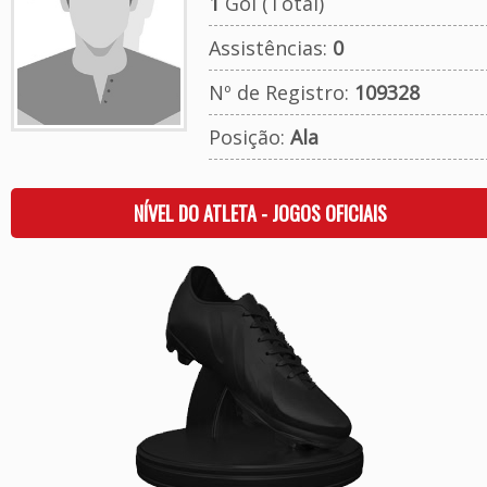
1
Gol (Total)
Assistências:
0
Nº de Registro:
109328
Posição:
Ala
NÍVEL DO ATLETA - JOGOS OFICIAIS