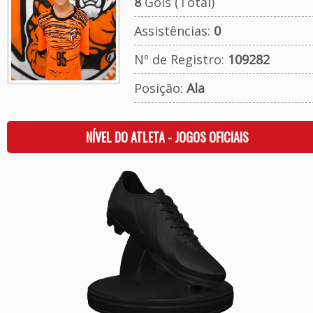
8
Gols (Total)
Assistências:
0
Nº de Registro:
109282
Posição:
Ala
NÍVEL DO ATLETA - JOGOS OFICIAIS