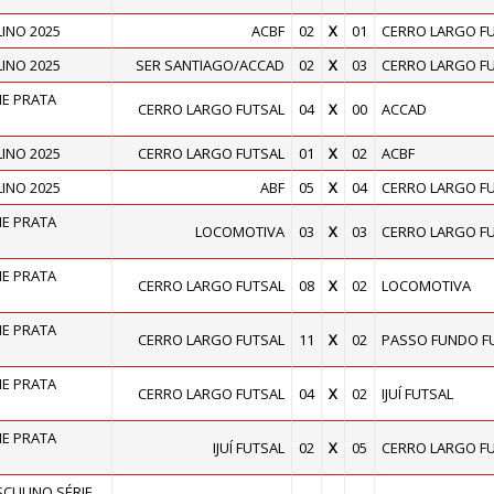
INO 2025
ACBF
02
X
01
CERRO LARGO F
INO 2025
SER SANTIAGO/ACCAD
02
X
03
CERRO LARGO F
E PRATA
CERRO LARGO FUTSAL
04
X
00
ACCAD
INO 2025
CERRO LARGO FUTSAL
01
X
02
ACBF
INO 2025
ABF
05
X
04
CERRO LARGO F
E PRATA
LOCOMOTIVA
03
X
03
CERRO LARGO F
E PRATA
CERRO LARGO FUTSAL
08
X
02
LOCOMOTIVA
E PRATA
CERRO LARGO FUTSAL
11
X
02
PASSO FUNDO F
E PRATA
CERRO LARGO FUTSAL
04
X
02
IJUÍ FUTSAL
E PRATA
IJUÍ FUTSAL
02
X
05
CERRO LARGO F
ULINO SÉRIE