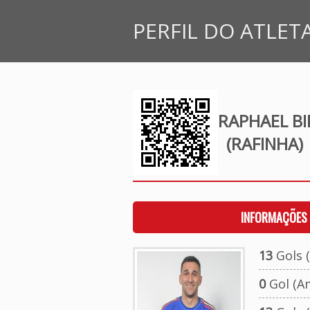
PERFIL DO ATLET
RAPHAEL B
(RAFINHA)
INFORMAÇÕES 
13
Gols (
0
Gol (A