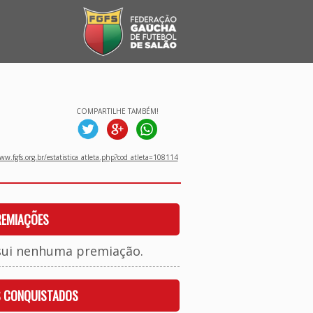
COMPARTILHE TAMBÉM!
w.fgfs.org.br/estatistica_atleta.php?cod_atleta=108114
REMIAÇÕES
sui nenhuma premiação.
S CONQUISTADOS