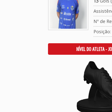
13
Gols (
Assistên
Nº de Re
Posição
NÍVEL DO ATLETA - J