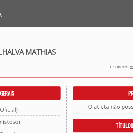
A
ILHALVA MATHIAS
Link do perfil:
ww
GERAIS
P
O atleta não pos
Oficial)
mistoso)
TÍTULO