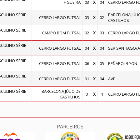
FIGUEIRA
03
X
04
CERRO LARGO F
ULINO SÉRIE
BARCELONA JÚLI
CERRO LARGO FUTSAL
03
X
02
CASTILHOS
ULINO SÉRIE
CAMPO BOM FUTSAL
02
X
03
CERRO LARGO F
ULINO SÉRIE
CERRO LARGO FUTSAL
04
X
04
SER SANTIAGO/
ULINO SÉRIE
CERRO LARGO FUTSAL
06
X
05
PEÑAROL/LYON
ULINO SÉRIE
CERRO LARGO FUTSAL
01
X
04
AVF
ULINO SÉRIE
BARCELONA JÚLIO DE
0
X
4
CERRO LARGO F
CASTILHOS
PARCEIROS