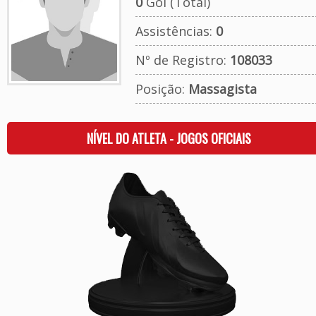
0
Gol (Total)
Assistências:
0
Nº de Registro:
108033
Posição:
Massagista
NÍVEL DO ATLETA - JOGOS OFICIAIS