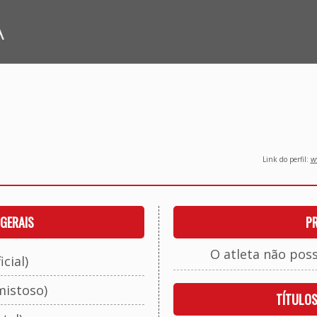
A
Link do perfil:
ww
GERAIS
P
O atleta não pos
cial)
mistoso)
TÍTULO