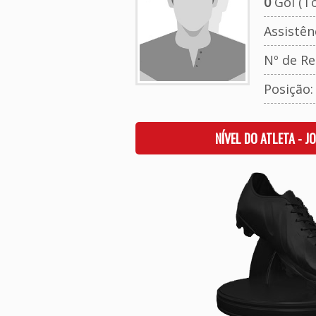
0
Gol (To
Assistên
Nº de Re
Posição:
NÍVEL DO ATLETA - J