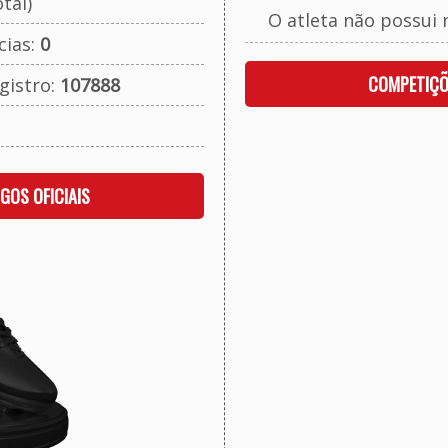
tal)
O atleta não possui 
cias:
0
COMPETIÇÕ
gistro:
107888
OGOS OFICIAIS