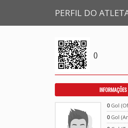
PERFIL DO ATLET
()
INFORMAÇÕES 
0
Gol (Ofi
0
Gol (A