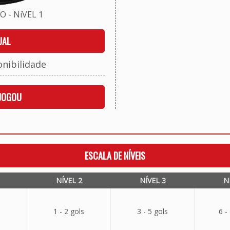
 - NíVEL 1
UAL
onibilidade
 JOGOU
ESCALA DE NÍVEIS
NÍVEL 2
NÍVEL 3
N
1 - 2 gols
3 - 5 gols
6 -