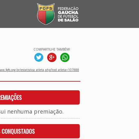
COMPARTILHE TAMBÉM!
w.fgfs.org.br/estatistica_atleta.php?cod_atleta=107888
REMIAÇÕES
sui nenhuma premiação.
S CONQUISTADOS