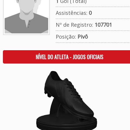
1
Gol (Total)
Assistências:
0
Nº de Registro:
107701
Posição:
Pivô
NÍVEL DO ATLETA - JOGOS OFICIAIS