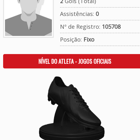
2
Gols (Total)
Assistências:
0
Nº de Registro:
105708
Posição:
Fixo
NÍVEL DO ATLETA - JOGOS OFICIAIS