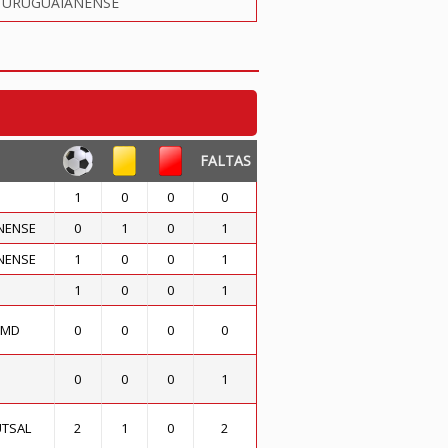
- URUGUAIANENSE
FALTAS
1
0
0
0
NENSE
0
1
0
1
NENSE
1
0
0
1
1
0
0
1
CMD
0
0
0
0
0
0
0
1
UTSAL
2
1
0
2