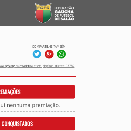
COMPARTILHE TAMBÉM!
w.fgfs.org.br/estatistica_atleta.php?cod_atleta=103782
REMIAÇÕES
sui nenhuma premiação.
S CONQUISTADOS