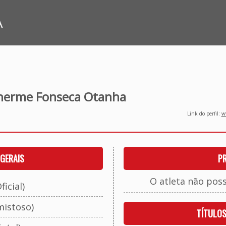
A
lherme Fonseca Otanha
Link do perfil:
ww
GERAIS
P
O atleta não pos
ficial)
mistoso)
TÍTULO