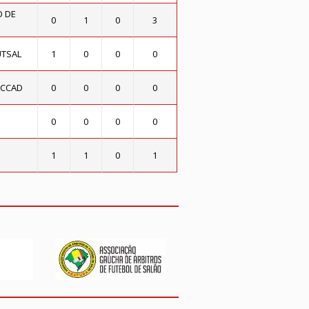
O DE
0
1
0
3
UTSAL
1
0
0
0
ACCAD
0
0
0
0
0
0
0
0
1
1
0
1