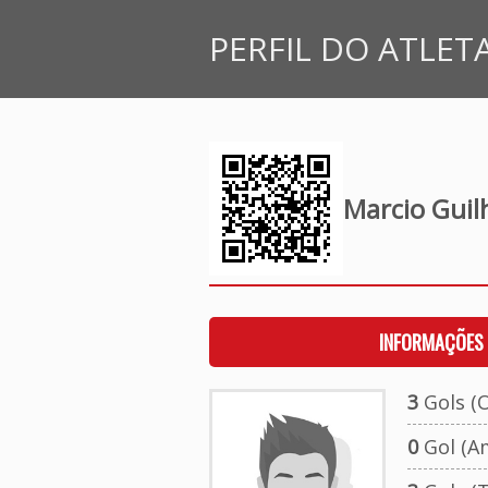
PERFIL DO ATLET
Marcio Gui
INFORMAÇÕES 
3
Gols (O
0
Gol (A