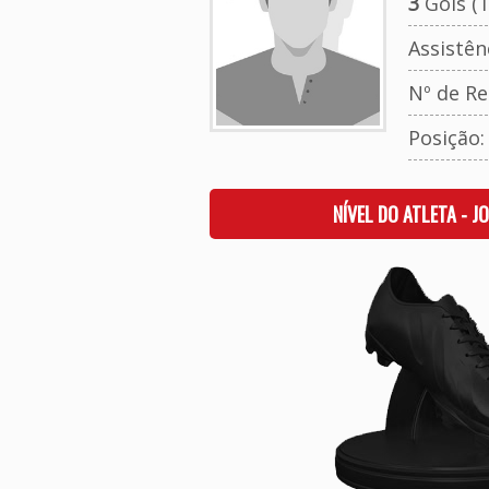
3
Gols (T
Assistên
Nº de Re
Posição
NÍVEL DO ATLETA - J