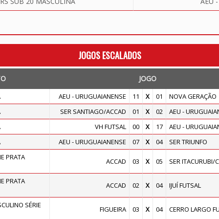
RS SUB 20 MASCULINA
AEU 
JOGOS ESCALADOS
TO
JOGO
A
AEU - URUGUAIANENSE
11
X
01
NOVA GERAÇÃO
A
SER SANTIAGO/ACCAD
01
X
02
AEU - URUGUAIA
A
VH FUTSAL
00
X
17
AEU - URUGUAIA
A
AEU - URUGUAIANENSE
07
X
04
SER TRIUNFO
E PRATA
ACCAD
03
X
05
SER ITACURUBI/
E PRATA
ACCAD
02
X
04
IJUÍ FUTSAL
ULINO SÉRIE
FIGUEIRA
03
X
04
CERRO LARGO F