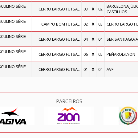
ULINO SÉRIE
BARCELONA JÚLI
CERRO LARGO FUTSAL
03
X
02
CASTILHOS
ULINO SÉRIE
CAMPO BOM FUTSAL
02
X
03
CERRO LARGO F
ULINO SÉRIE
CERRO LARGO FUTSAL
04
X
04
SER SANTIAGO/
ULINO SÉRIE
CERRO LARGO FUTSAL
06
X
05
PEÑAROL/LYON
ULINO SÉRIE
CERRO LARGO FUTSAL
01
X
04
AVF
PARCEIROS