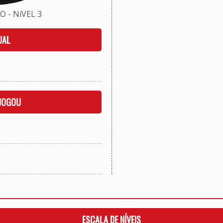
 - NíVEL 3
UAL
 JOGOU
ESCALA DE NÍVEIS