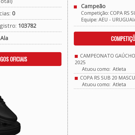
otal)
Campeão
cias:
0
Competição: COPA RS S
Equipe: AEU - URUGUA
gistro:
103782
:
Ala
COMPETIÇÕ
CAMPEONATO GAÚCHO S
OGOS OFICIAIS
2025
Atuou como: Atleta
COPA RS SUB 20 MASCU
Atuou como: Atleta