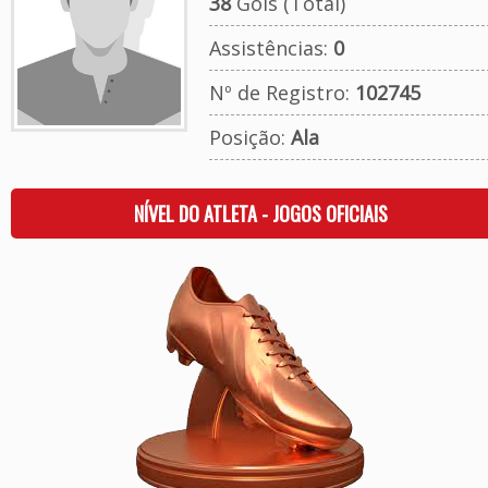
38
Gols (Total)
Assistências:
0
Nº de Registro:
102745
Posição:
Ala
NÍVEL DO ATLETA - JOGOS OFICIAIS