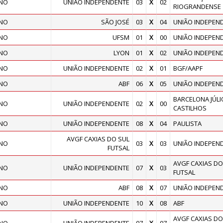
INO
UNIÃO INDEPENDENTE
03
X
02
RIOGRANDENSE
INO
SÃO JOSÉ
03
X
04
UNIÃO INDEPEN
INO
UFSM
01
X
00
UNIÃO INDEPEN
INO
LYON
01
X
02
UNIÃO INDEPEN
INO
UNIÃO INDEPENDENTE
02
X
01
BGF/AAPF
INO
ABF
06
X
05
UNIÃO INDEPEN
BARCELONA JÚLI
INO
UNIÃO INDEPENDENTE
02
X
00
CASTILHOS
INO
UNIÃO INDEPENDENTE
08
X
04
PAULISTA
AVGF CAXIAS DO SUL
INO
03
X
03
UNIÃO INDEPEN
FUTSAL
AVGF CAXIAS DO
INO
UNIÃO INDEPENDENTE
07
X
03
FUTSAL
INO
ABF
08
X
07
UNIÃO INDEPEN
INO
UNIÃO INDEPENDENTE
10
X
08
ABF
AVGF CAXIAS DO