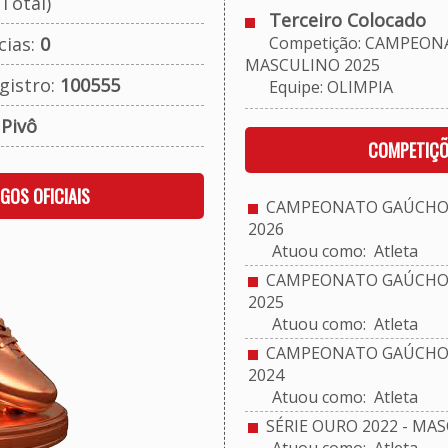
Total)
Terceiro Colocado
cias:
0
Competição: CAMPEONA
MASCULINO 2025
gistro:
100555
Equipe: OLIMPIA
:
Pivô
COMPETIÇÕ
OGOS OFICIAIS
CAMPEONATO GAÚCHO M
2026
Atuou como: Atleta
CAMPEONATO GAÚCHO 
2025
Atuou como: Atleta
CAMPEONATO GAÚCHO M
2024
Atuou como: Atleta
SÉRIE OURO 2022 - MA