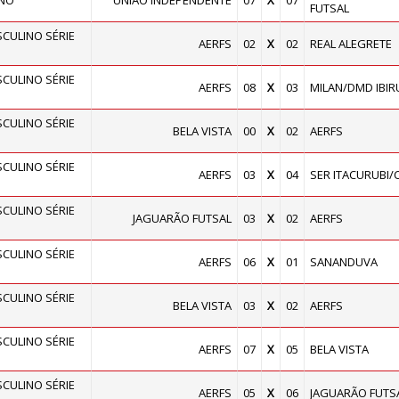
INO
UNIÃO INDEPENDENTE
07
X
07
FUTSAL
ULINO SÉRIE
AERFS
02
X
02
REAL ALEGRETE
ULINO SÉRIE
AERFS
08
X
03
MILAN/DMD IBIR
ULINO SÉRIE
BELA VISTA
00
X
02
AERFS
ULINO SÉRIE
AERFS
03
X
04
SER ITACURUBI/
ULINO SÉRIE
JAGUARÃO FUTSAL
03
X
02
AERFS
ULINO SÉRIE
AERFS
06
X
01
SANANDUVA
ULINO SÉRIE
BELA VISTA
03
X
02
AERFS
ULINO SÉRIE
AERFS
07
X
05
BELA VISTA
ULINO SÉRIE
AERFS
05
X
06
JAGUARÃO FUTS