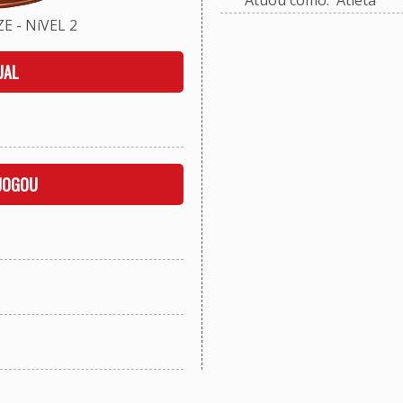
Atuou como: Atleta
 - NíVEL 2
UAL
 JOGOU