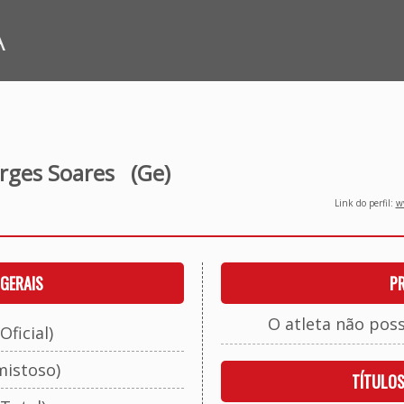
A
rges Soares
(Ge)
Link do perfil:
ww
GERAIS
P
O atleta não pos
Oficial)
mistoso)
TÍTULO