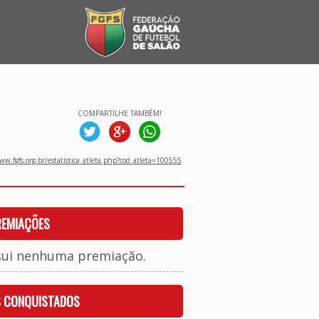
COMPARTILHE TAMBÉM!
w.fgfs.org.br/estatistica_atleta.php?cod_atleta=100555
REMIAÇÕES
sui nenhuma premiação.
S CONQUISTADOS