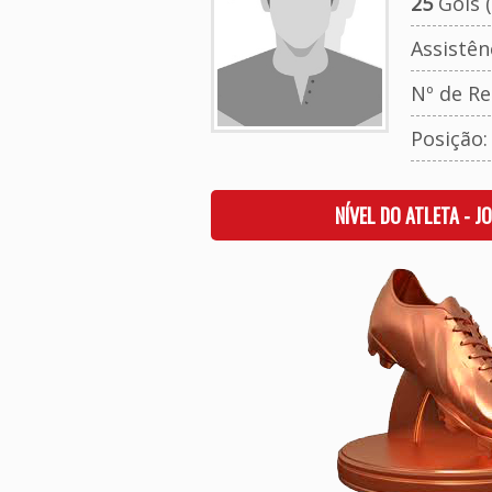
25
Gols (
Assistên
Nº de Re
Posição
NÍVEL DO ATLETA - J