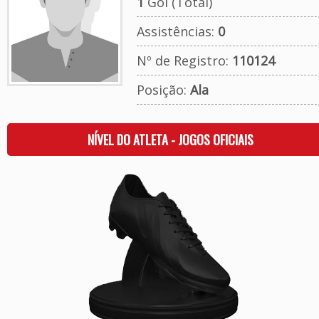
1
Gol (Total)
Assistências:
0
Nº de Registro:
110124
Posição:
Ala
NÍVEL DO ATLETA - JOGOS OFICIAIS