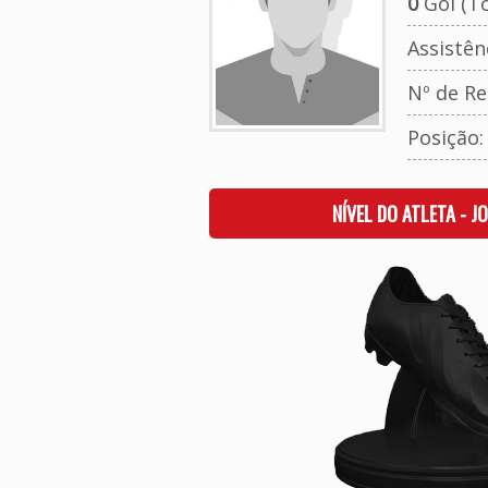
0
Gol (To
Assistên
Nº de Re
Posição
NÍVEL DO ATLETA - J