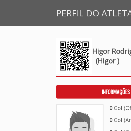
PERFIL DO ATLET
Higor Rodri
(Higor )
INFORMAÇÕES 
0
Gol (Ofi
0
Gol (A