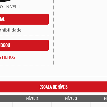
 - NíVEL 1
UAL
onibilidade
 JOGOU
STILHOS
ESCALA DE NÍVEIS
NÍVEL 2
NÍVEL 3
N