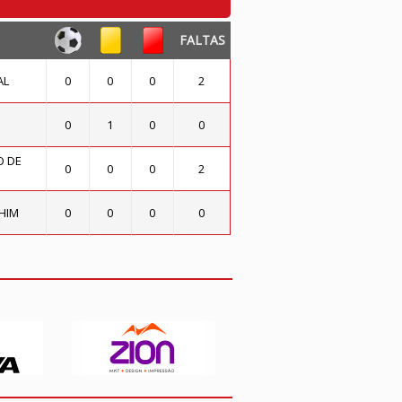
FALTAS
AL
0
0
0
2
0
1
0
0
O DE
0
0
0
2
HIM
0
0
0
0