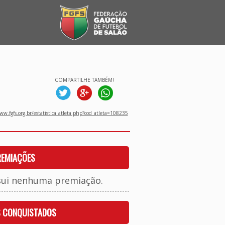
COMPARTILHE TAMBÉM!
w.fgfs.org.br/estatistica_atleta.php?cod_atleta=108235
REMIAÇÕES
sui nenhuma premiação.
S CONQUISTADOS