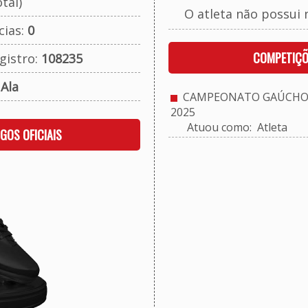
tal)
O atleta não possui 
cias:
0
COMPETIÇÕ
gistro:
108235
:
Ala
CAMPEONATO GAÚCHO 
2025
Atuou como: Atleta
OGOS OFICIAIS