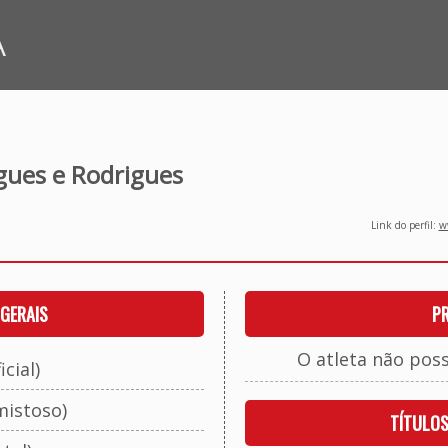
A
gues e Rodrigues
Link do perfil:
ww
GERAIS
P
O atleta não pos
cial)
mistoso)
TÍTULO