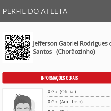
PERFIL DO ATLETA
Jefferson Gabriel Rodrigues 
Santos
(Chorãozinho)
INFORMAÇÕES GERAIS
0
Gol (Oficial)
0
Gol (Amistoso)