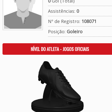
0
Gol (Total)
Assistências:
0
Nº de Registro:
108071
Posição:
Goleiro
NÍVEL DO ATLETA - JOGOS OFICIAIS