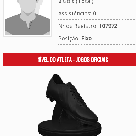
2
Gols (Total)
Assistências:
0
Nº de Registro:
107972
Posição:
Fixo
NÍVEL DO ATLETA - JOGOS OFICIAIS