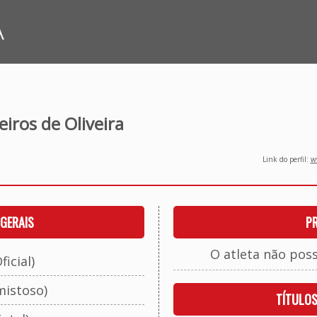
A
iros de Oliveira
Link do perfil:
ww
GERAIS
P
O atleta não pos
ficial)
mistoso)
TÍTULO