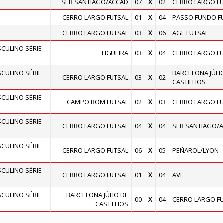
SER SANTIAGO/ACCAD
07
X
02
CERRO LARGO F
CERRO LARGO FUTSAL
01
X
04
PASSO FUNDO F
CERRO LARGO FUTSAL
03
X
06
AGE FUTSAL
ULINO SÉRIE
FIGUEIRA
03
X
04
CERRO LARGO F
ULINO SÉRIE
BARCELONA JÚLI
CERRO LARGO FUTSAL
03
X
02
CASTILHOS
ULINO SÉRIE
CAMPO BOM FUTSAL
02
X
03
CERRO LARGO F
ULINO SÉRIE
CERRO LARGO FUTSAL
04
X
04
SER SANTIAGO/
ULINO SÉRIE
CERRO LARGO FUTSAL
06
X
05
PEÑAROL/LYON
ULINO SÉRIE
CERRO LARGO FUTSAL
01
X
04
AVF
ULINO SÉRIE
BARCELONA JÚLIO DE
00
X
04
CERRO LARGO F
CASTILHOS