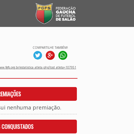
COMPARTILHE TAMBÉM!
w.fgfs.org.br/estatistica_atleta.php?cod_atleta=107951
REMIAÇÕES
sui nenhuma premiação.
S CONQUISTADOS