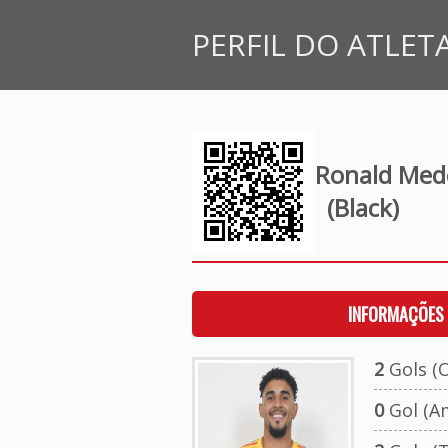
PERFIL DO ATLET
Ronald Mede
(Black)
INFORMAÇÕES 
2
Gols (O
0
Gol (A