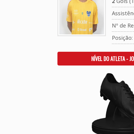
2
Gols (T
Assistên
Nº de Re
Posição
NÍVEL DO ATLETA - J