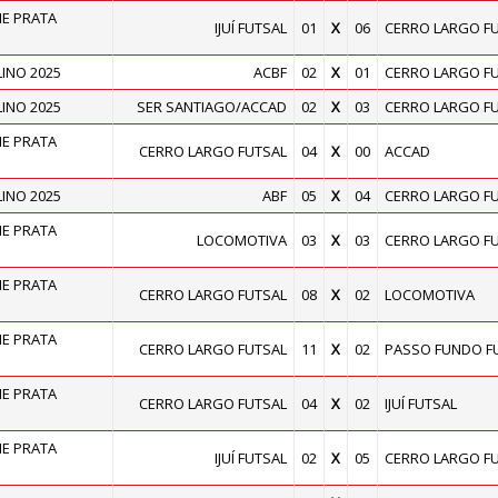
E PRATA
IJUÍ FUTSAL
01
X
06
CERRO LARGO F
INO 2025
ACBF
02
X
01
CERRO LARGO F
INO 2025
SER SANTIAGO/ACCAD
02
X
03
CERRO LARGO F
E PRATA
CERRO LARGO FUTSAL
04
X
00
ACCAD
INO 2025
ABF
05
X
04
CERRO LARGO F
E PRATA
LOCOMOTIVA
03
X
03
CERRO LARGO F
E PRATA
CERRO LARGO FUTSAL
08
X
02
LOCOMOTIVA
E PRATA
CERRO LARGO FUTSAL
11
X
02
PASSO FUNDO F
E PRATA
CERRO LARGO FUTSAL
04
X
02
IJUÍ FUTSAL
E PRATA
IJUÍ FUTSAL
02
X
05
CERRO LARGO F