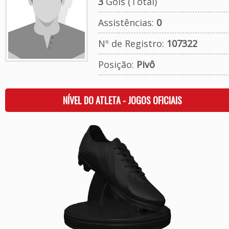
3
Gols (Total)
Assistências:
0
Nº de Registro:
107322
Posição:
Pivô
NÍVEL DO ATLETA - JOGOS OFICIAIS