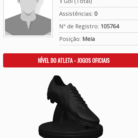
1
Gol (Total)
Assistências:
0
Nº de Registro:
105764
Posição:
Meia
NÍVEL DO ATLETA - JOGOS OFICIAIS