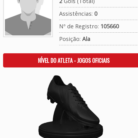
2
Gols (Total)
Assistências:
0
Nº de Registro:
105660
Posição:
Ala
NÍVEL DO ATLETA - JOGOS OFICIAIS