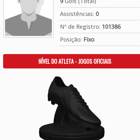
9
Gols (Total)
Assistências:
0
Nº de Registro:
101386
Posição:
Fixo
NÍVEL DO ATLETA - JOGOS OFICIAIS